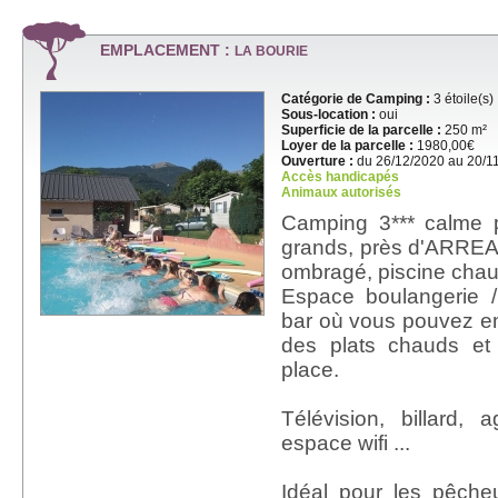
EMPLACEMENT :
LA BOURIE
Catégorie de Camping :
3 étoile(s)
Sous-location :
oui
Superficie de la parcelle :
250 m²
Loyer de la parcelle :
1980,00€
Ouverture :
du 26/12/2020 au 20/1
Accès handicapés
Animaux autorisés
Camping 3*** calme p
grands, près d'ARREAU,
ombragé, piscine chau
Espace boulangerie /
bar où vous pouvez e
des plats chauds et
place.
Télévision, billard, 
espace wifi ...
Idéal pour les pêche