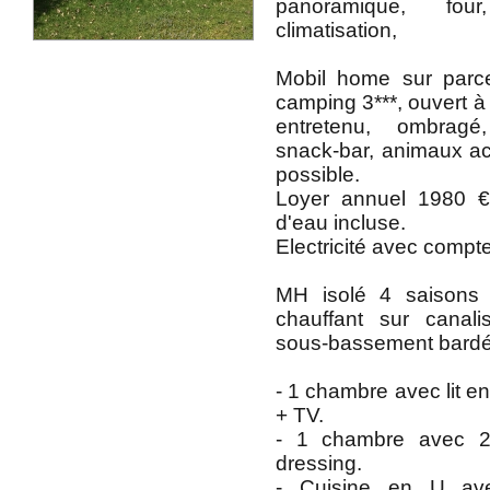
panoramique, four
climatisation,
Mobil home sur parc
camping 3***, ouvert à 
entretenu, ombragé
snack-bar, animaux ac
possible.
Loyer annuel 1980 
d'eau incluse.
Electricité avec compt
MH isolé 4 saisons 
chauffant sur canali
sous-bassement bardé
- 1 chambre avec lit e
+ TV.
- 1 chambre avec 2
dressing.
- Cuisine en U ave