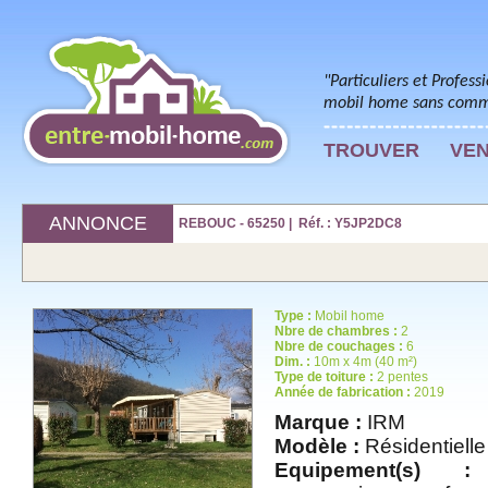
"Particuliers et Profess
mobil home sans commi
TROUVER
VE
ANNONCE
REBOUC - 65250 | Réf. : Y5JP2DC8
Type :
Mobil home
Nbre de chambres :
2
Nbre de couchages :
6
Dim. :
10m x 4m (40 m²)
Type de toiture :
2 pentes
Année de fabrication :
2019
Marque :
IRM
Modèle :
Résidentielle
Equipement(s) :
t