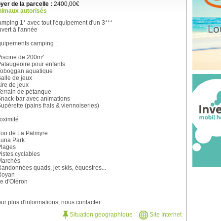
yer de la parcelle :
2400,00€
imaux autorisés
mping 1* avec tout l'équipement d'un 3***
vert à l'année
uipements camping :
Piscine de 200m²
Pataugeoire pour enfants
Toboggan aquatique
Salle de jeux
Aire de jeux
Terrain de pétanque
Snack-bar avec animations
Supérette (pains frais & viennoiseries)
oximité :
Zoo de La Palmyre
Luna Park
Plages
Pistes cyclables
Marchés
Randonnées quads, jet-skis, équestres...
Royan
Ile d'Oléron
ur plus d'informations, nous contacter
Situation géographique
Site Internet