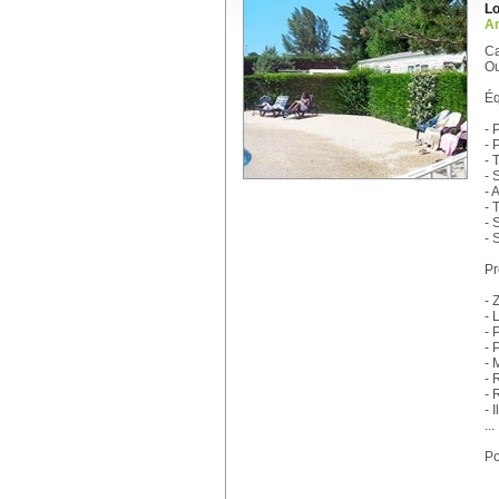
Lo
An
Ca
Ou
Éq
- 
- 
- 
- 
- 
- 
- 
- 
Pr
- 
- 
- 
- 
- 
- 
- 
- 
...
Po