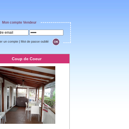
Mon compte Vendeur
er un compte
|
Mot de passe oublié
Coup de Coeur