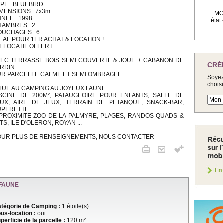
PE : BLUEBIRD
MENSIONS : 7x3m
MOB
NEE : 1998
état
HAMBRES : 2
OUCHAGES : 6
EAL POUR 1ER ACHAT & LOCATION !
T LOCATIF OFFERT
VEC TERRASSE BOIS SEMI COUVERTE & JOUE + CABANON DE
CRÉ
ARDIN
UR PARCELLE CALME ET SEMI OMBRAGEE
Soyez
chois
ITUE AU CAMPING AU JOYEUX FAUNE
ISCINE DE 200M², PATAUGEOIRE POUR ENFANTS, SALLE DE
EUX, AIRE DE JEUX, TERRAIN DE PETANQUE, SNACK-BAR,
PERETTE...
 PROXIMITE ZOO DE LA PALMYRE, PLAGES, RANDOS QUADS &
TS, ILE D'OLERON, ROYAN ...
OUR PLUS DE RENSEIGNEMENTS, NOUS CONTACTER
FAUNE
tégorie de Camping :
1 étoile(s)
us-location :
oui
perficie de la parcelle :
120 m²