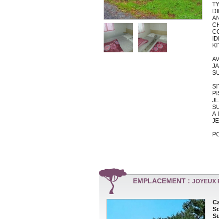
TY
DI
AN
C
C
ID
KI
A
J
S
S
P
J
SU
A
JE
P
EMPLACEMENT :
JOYEUX 
Ca
So
Su