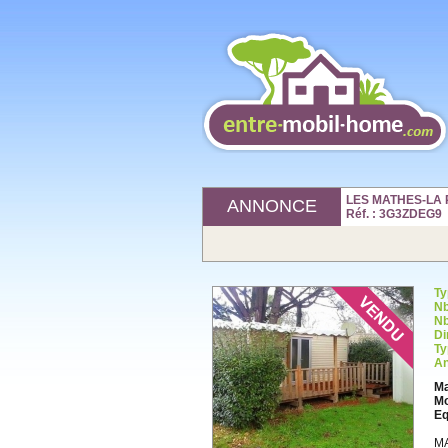
LES MATHES-LA 
ANNONCE
Réf. : 3G3ZDEG9
Ty
Nb
Nb
Di
Ty
An
Ma
Mo
Eq
M