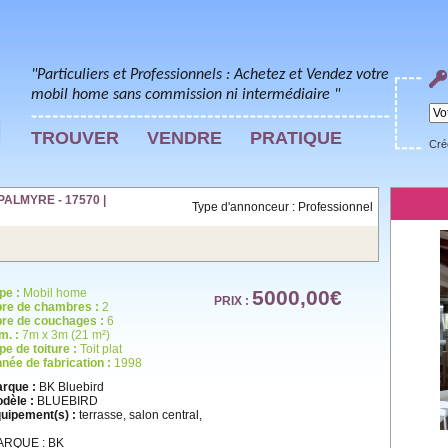
"Particuliers et Professionnels : Achetez et Vendez votre
mobil home sans commission ni intermédiaire "
TROUVER
VENDRE
PRATIQUE
Cré
PALMYRE - 17570 |
Type d'annonceur : Professionnel
pe :
Mobil home
5000,00€
PRIX :
re de chambres :
2
re de couchages :
6
m. :
7m x 3m (21 m²)
pe de toiture :
Toit plat
née de fabrication :
1998
rque :
BK Bluebird
dèle :
BLUEBIRD
uipement(s) :
terrasse, salon central,
ARQUE : BK