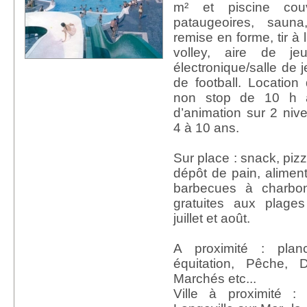
m² et piscine co
pataugeoires, sauna
remise en forme, tir à l
volley, aire de je
électronique/salle de j
de football. Location
non stop de 10 h à
d’animation sur 2 niv
4 à 10 ans.
Sur place : snack, pizz
dépôt de pain, aliment
barbecues à charbon 
gratuites aux plage
juillet et août.
A proximité : plan
équitation, Pêche, 
Marchés etc...
Ville à proximité :