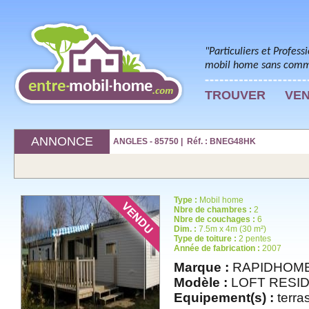
"Particuliers et Profess
mobil home sans commi
TROUVER
VE
ANNONCE
ANGLES - 85750 | Réf. : BNEG48HK
Type :
Mobil home
Nbre de chambres :
2
Nbre de couchages :
6
Dim. :
7.5m x 4m (30 m²)
Type de toiture :
2 pentes
Année de fabrication :
2007
Marque :
RAPIDHOM
Modèle :
LOFT RESI
Equipement(s) :
terras