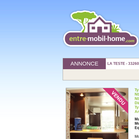
ANNONCE
LA TESTE - 33260
Ty
Nb
Nb
Di
Ty
An
Ma
Mo
Eq
Mo