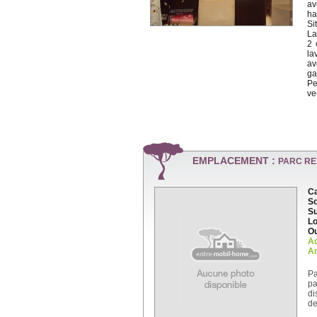
av
ha
Si
La
2 
la
av
ga
Pe
ve
EMPLACEMENT :
PARC RE
Ca
So
Su
Lo
Ou
A
An
Pa
pa
di
de