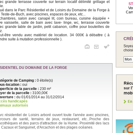
ec grande terrasse couverte sur terrain locatif délimité grillage et
ST
ie.
Ve
tué dans le Parc Résidentiel et de Loisirs du Domaine de la Forge à
Camp
 Teste-de-Buch, avec piscines, espaces de jeux, etc...
chambres, salon avec canapé lit, coin bureau, cuisine équipée +
ve vaisselle, salle de bain avec lave- linge, wc, terrasse couverte
ec grande table de jardin, petit cabanon, coffre pour bouteilles de
z.
ut-être vendu avec matériel de location. 34 000€ à débattre ( à
CRÉ
ndre suite à mutation professionnelle ).
Soyez
chois
SIDENTIEL DU DOMAINE DE LA FORGE
tégorie de Camping :
0 étoile(s)
us-location :
oui
perficie de la parcelle :
230 m²
yer de la parcelle :
3100,00€
verture :
du 01/01/2014 au 31/12/2014
ccès handicapés
imaux autorisés
rc résidentiel de Loisirs arboré ouvert toute l'année avec piscines,
rcours de santé, terrains de jeux, restaurant, etc...Proche des
scothèques et des parcs d'attraction de la Hume. Proximité des lacs
 Cazaux et Sanguinet, d'Arcachon et des plages océanes.