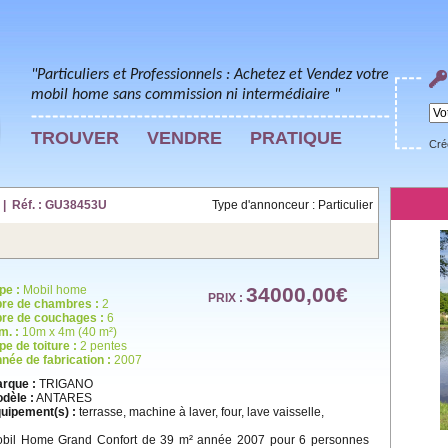
"Particuliers et Professionnels : Achetez et Vendez votre
mobil home sans commission ni intermédiaire "
TROUVER
VENDRE
PRATIQUE
Cré
 | Réf. : GU38453U
Type d'annonceur : Particulier
pe :
Mobil home
34000,00€
PRIX :
re de chambres :
2
re de couchages :
6
m. :
10m x 4m (40 m²)
pe de toiture :
2 pentes
née de fabrication :
2007
rque :
TRIGANO
dèle :
ANTARES
uipement(s) :
terrasse, machine à laver, four, lave vaisselle,
bil Home Grand Confort de 39 m² année 2007 pour 6 personnes