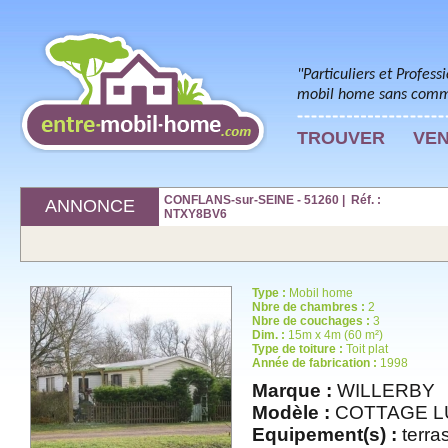
"Particuliers et Profess
mobil home sans commi
TROUVER
VE
CONFLANS-sur-SEINE - 51260 | Réf. :
ANNONCE
NTXY8BV6
Type :
Mobil home
Nbre de chambres :
2
Nbre de couchages :
3
Dim. :
15m x 4m (60 m²)
Type de toiture :
Toit plat
Année de fabrication :
1998
Marque :
WILLERBY
Modèle :
COTTAGE L
Equipement(s) :
terra