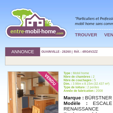
"Particuliers et Profess
mobil home sans commi
TROUVER
VE
ANNONCE
GUAINVILLE - 28260 | Réf. : 4RG4V2ZZ
Type :
Mobil home
Nbre de chambres :
2
Nbre de couchages :
5
Dim. :
3.98m x 8.15m (32.437 m²)
Type de toiture :
2 pentes
Année de fabrication :
2008
Marque :
BÜRSTNER
Modèle :
ESCALE 
RENAISSANCE