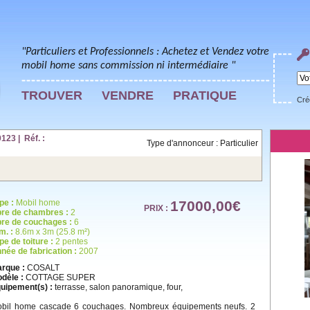
"Particuliers et Professionnels : Achetez et Vendez votre
mobil home sans commission ni intermédiaire "
TROUVER
VENDRE
PRATIQUE
Cré
23 | Réf. :
Type d'annonceur : Particulier
pe :
Mobil home
17000,00€
PRIX :
re de chambres :
2
re de couchages :
6
m. :
8.6m x 3m (25.8 m²)
pe de toiture :
2 pentes
née de fabrication :
2007
rque :
COSALT
dèle :
COTTAGE SUPER
uipement(s) :
terrasse, salon panoramique, four,
bil home cascade 6 couchages. Nombreux équipements neufs. 2