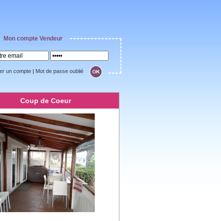
Mon compte Vendeur
er un compte
|
Mot de passe oublié
Coup de Coeur