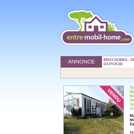
BRAY-DUNES - 591
ANNONCE
G72TCK3D
Ty
Nb
Nb
Di
Ty
An
Ma
Mo
Eq
Mo