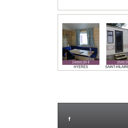
14000,00 €
3500,0
HYERES
SAINT-HILAIR