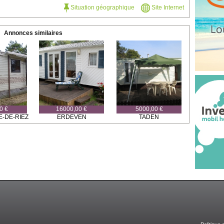
Situation géographique
Site Internet
Annonces similaires
0 €
16000,00 €
5000,00 €
E-DE-RIEZ
ERDEVEN
TADEN