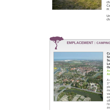
ch
Ca
m 
Ur
ch
EMPLACEMENT :
CAMPING
Ca
So
Su
Lo
Ou
A
An
A 
3*
pl
mo
va
em
of
l'
av