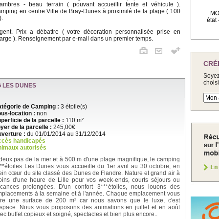
ambres - beau terrain ( pouvant accueillir tente et véhicule ).
mping en centre Ville de Bray-Dunes à proximité de la plage ( 100
MOB
).
état
gent. Prix a débattre ( votre décoration personnalisée prise en
arge ). Renseignement par e-mail dans un premier temps.
CRÉ
Soyez
chois
 LES DUNES
tégorie de Camping :
3 étoile(s)
us-location :
non
perficie de la parcelle :
110 m²
yer de la parcelle :
245,00€
verture :
du 01/01/2014 au 31/12/2014
ccès handicapés
imaux autorisés
deux pas de la mer et à 500 m d'une plage magnifique, le camping
**étoiles Les Dunes vous accueille du 1er avril au 30 octobre, en
ein cœur du site classé des Dunes de Flandre. Nature et grand air à
ins d'une heure de Lille pour vos week-ends, courts séjours ou
cances prolongées. D'un confort 3***étoiles, nous louons des
placements à la semaine et à l'année. Chaque emplacement vous
fre une surface de 200 m² car nous savons que le luxe, c'est
espace. Nous vous proposons des animations en juillet et en août
ec buffet copieux et soigné, spectacles et bien plus encore..