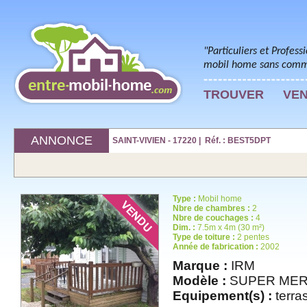
"Particuliers et Profess
mobil home sans commi
TROUVER
VE
ANNONCE
SAINT-VIVIEN - 17220 | Réf. : BEST5DPT
Type :
Mobil home
Nbre de chambres :
2
Nbre de couchages :
4
Dim. :
7.5m x 4m (30 m²)
Type de toiture :
2 pentes
Année de fabrication :
2002
Marque :
IRM
Modèle :
SUPER ME
Equipement(s) :
terras