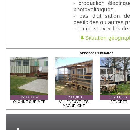
- production électri
photovoltaïques.
- pas d'utilisation 
pesticides ou autres pr
- compost avec les déc
Situation géograp
Annonces similaires
29500,00 €
17500,00 €
31900,00 €
OLONNE-SUR-MER
VILLENEUVE LES
BENODET
MAGUELONE