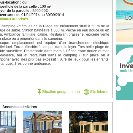
us-location :
oui
perficie de la parcelle :
100 m²
yer de la parcelle :
2500,00€
verture :
du 01/04/2014 au 30/09/2014
imaux autorisés
 camping 2**étoiles de la Plage est Idéalement situé à 50 m de la
age de sable. Station balnéaire à 300 m. Pêche en eau douce ou en
r. Ambiance familiale, calme. Restaurant brasserie, épicerie vente
r place ou a emporter dans le camping.
haque emplacement est équipé d'un branchement électrique
dividuel. Eau et électricité compris dans le loyer. Très belle plage de
ble surveillée. Promenade dans marais. Pêche eaux douce et mer.
mmerce, bar et restaurant dans le camping ( sur place ou à
porter avec des prix pas excessif ). Aire de jeux pour les enfants.
tanque...Très bonne ambiance.
Situation géographique
Site Internet
Annonces similaires