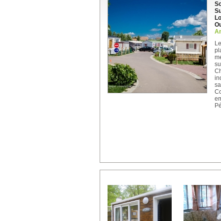
So
Su
Lo
Ou
An
Le
pl
me
su
C
in
sa
Co
em
Pé