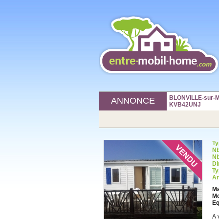
BLONVILLE-sur-ME
ANNONCE
KVB42UNJ
Ty
Nb
Nb
Di
Ty
An
Ma
Mo
Eq
A 