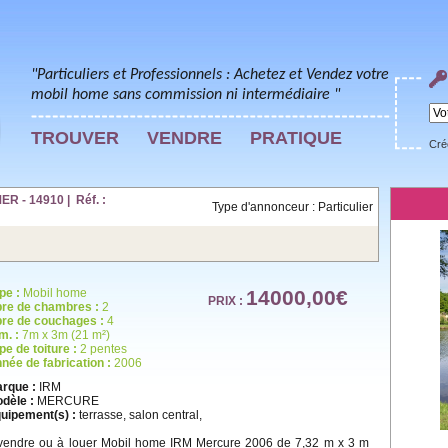
"Particuliers et Professionnels : Achetez et Vendez votre
mobil home sans commission ni intermédiaire "
TROUVER
VENDRE
PRATIQUE
Cré
R - 14910 | Réf. :
Type d'annonceur : Particulier
pe :
Mobil home
14000,00€
PRIX :
re de chambres :
2
re de couchages :
4
m. :
7m x 3m (21 m²)
pe de toiture :
2 pentes
née de fabrication :
2006
rque :
IRM
dèle :
MERCURE
uipement(s) :
terrasse, salon central,
vendre ou à louer Mobil home IRM Mercure 2006 de 7,32 m x 3 m