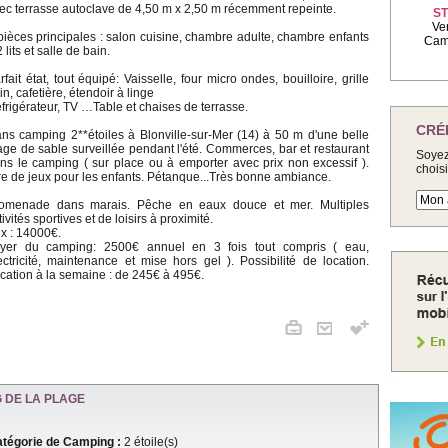
ec terrasse autoclave de 4,50 m x 2,50 m récemment repeinte.
ST
Ve
pièces principales : salon cuisine, chambre adulte, chambre enfants
Camp
2 lits et salle de bain.
rfait état, tout équipé: Vaisselle, four micro ondes, bouilloire, grille
in, cafetière, étendoir à linge
frigérateur, TV …Table et chaises de terrasse.
CRÉ
ns camping 2**étoiles à Blonville-sur-Mer (14) à 50 m d'une belle
age de sable surveillée pendant l'été. Commerces, bar et restaurant
Soyez
ns le camping ( sur place ou à emporter avec prix non excessif ).
chois
re de jeux pour les enfants. Pétanque...Très bonne ambiance.
omenade dans marais. Pêche en eaux douce et mer. Multiples
tivités sportives et de loisirs à proximité.
ix : 14000€.
yer du camping: 2500€ annuel en 3 fois tout compris ( eau,
ectricité, maintenance et mise hors gel ). Possibilité de location.
cation à la semaine : de 245€ à 495€.
 DE LA PLAGE
tégorie de Camping :
2 étoile(s)