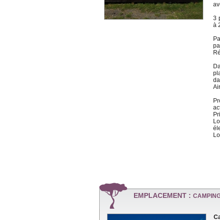
av
3 
à 
Pa
pa
Ré
Da
pl
da
Ai
Pr
ac
Pr
Lo
él
Lo
EMPLACEMENT :
CAMPING
Ca