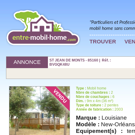
"Particuliers et Profess
mobil home sans commi
TROUVER
VE
ST JEAN DE MONTS - 85160 | Réf. :
ANNONCE
BVGQK48U
Type :
Mobil home
Nbre de chambres :
2
Nbre de couchages :
6
Dim. :
9m x 4m (36 m²)
Type de toiture :
2 pentes
Année de fabrication :
2003
Marque :
Louisiane
Modèle :
New-Orléans
Equipement(s) :
terr