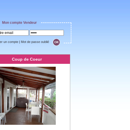
Mon compte Vendeur
er un compte
|
Mot de passe oublié
Coup de Coeur