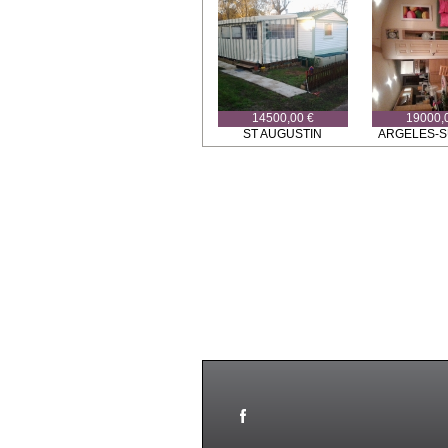
14500,00 €
19000,
ST AUGUSTIN
ARGELES-