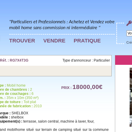
"Particuliers et Professionnels : Achetez et Vendez votre
mobil home sans commission ni intermédiaire "
TROUVER
VENDRE
PRATIQUE
Cré
 Réf. : RG7X4T3G
Type d'annonceur : Particulier
pe :
Mobil home
18000,00€
PRIX :
re de chambres :
2
re de couchages :
6
m. :
35m x 10m (350 m²)
pe de toiture :
Toit plat
née de fabrication :
2010
rque :
SHELBOX
dèle :
shelbox
uipement(s) :
terrasse, salon central, machine à laver, four,
and mobilhome situé sur terrain de camping situé sur la commune