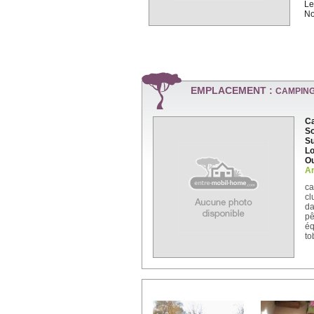
Le
No
EMPLACEMENT :
CAMPING
Ca
So
Su
Lo
Ou
An
ca
cl
da
p
éq
to