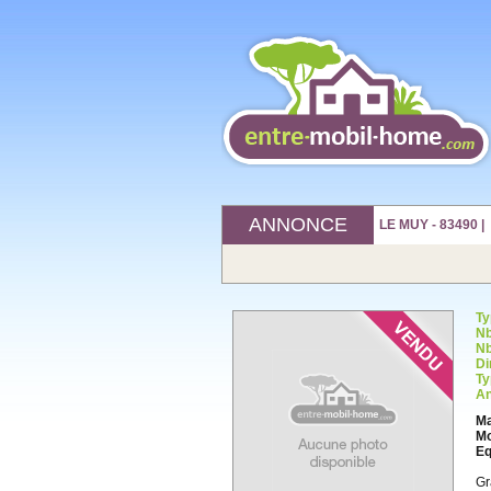
ANNONCE
LE MUY - 83490 |
Ty
Nb
Nb
Di
Ty
An
Ma
Mo
Eq
Gr