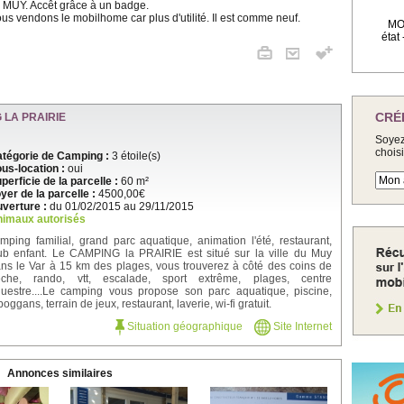
 MUY. Accêt grâce à un badge.
us vendons le mobilhome car plus d'utilité. Il est comme neuf.
MOB
état
CRÉ
 LA PRAIRIE
Soyez
chois
tégorie de Camping :
3 étoile(s)
us-location :
oui
perficie de la parcelle :
60 m²
yer de la parcelle :
4500,00€
verture :
du 01/02/2015 au 29/11/2015
imaux autorisés
mping familial, grand parc aquatique, animation l'été, restaurant,
ub enfant. Le CAMPING la PRAIRIE est situé sur la ville du Muy
ns le Var à 15 km des plages, vous trouverez à côté des coins de
êche, rando, vtt, escalade, sport extrême, plages, centre
uestre....Le camping vous propose son parc aquatique, piscine,
boggans, terrain de jeux, restaurant, laverie, wi-fi gratuit.
Situation géographique
Site Internet
Annonces similaires